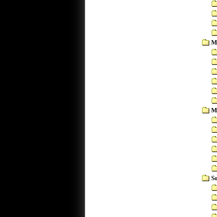
M
M
S