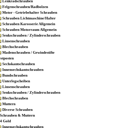
Lenkradschrauben
Felgenschrauben/Radbolzen
Motor - Getriebehalter Schrauben
Schrauben Lichtmaschine/Halter
Schrauben Karosserie Allgemein
Schrauben Motorraum Allgemein
Senkschrauben / Zylinderschrauben
Linsenschrauben
Blechschrauben
Madenschrauben / Gewindestifte
stposten
Sechskantschrauben
Innensechskantschrauben
Bundschrauben
Unterlegscheiben
Linsenschrauben
Senkschrauben / Zylinderschrauben
Blechschrauben
Muttern
Diverse Schrauben
 Schrauben & Muttern
4 Gold
Innensechskantschrauben