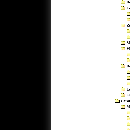
R
L
Z
M
V
B
L
G
Chro
M