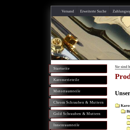
Versand
Erweiterte Suche
Zahlungso
Sie sind h
Startseite
Prod
Karosserieteile
Motorraumteile
Unser
Chrom Schrauben & Muttern
Karos
Bi
Gold Schrauben & Muttern
Innenraumteile