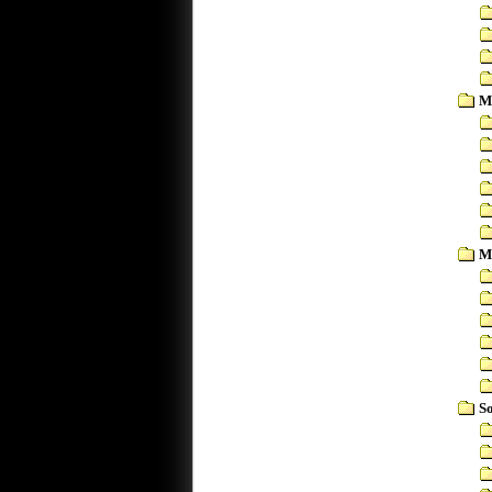
M
M
S