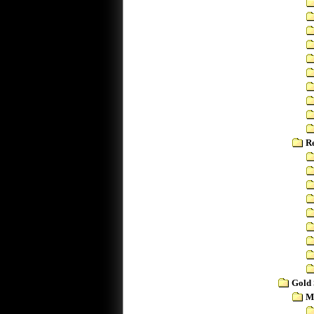
Re
Gold
M