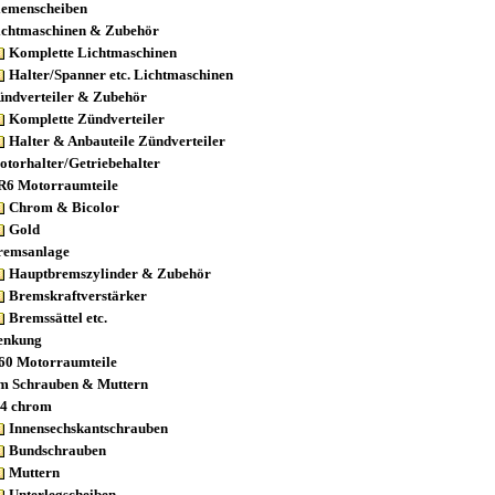
iemenscheiben
ichtmaschinen & Zubehör
Komplette Lichtmaschinen
Halter/Spanner etc. Lichtmaschinen
ündverteiler & Zubehör
Komplette Zündverteiler
Halter & Anbauteile Zündverteiler
otorhalter/Getriebehalter
R6 Motorraumteile
Chrom & Bicolor
Gold
remsanlage
Hauptbremszylinder & Zubehör
Bremskraftverstärker
Bremssättel etc.
enkung
60 Motorraumteile
m Schrauben & Muttern
4 chrom
Innensechskantschrauben
Bundschrauben
Muttern
Unterlegscheiben