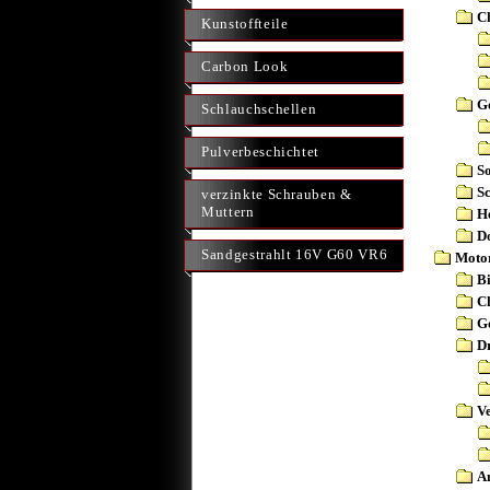
C
Kunstoffteile
Carbon Look
Go
Schlauchschellen
Pulverbeschichtet
So
S
verzinkte Schrauben &
Muttern
H
D
Sandgestrahlt 16V G60 VR6
Moto
B
C
G
D
Ve
A