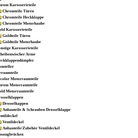
hrom Karosserieteile
Chromteile Türen
Chromteile Heckklappe
Chromteile Motorhaube
ld Karosserieteile
Goldteile Türen
Goldteile Motorhaube
nstige Karosserieteile
cheibenwischer Arme
eckklappendämpfer
omteller
rraumteile
icolor Motorraumteile
hrom Motorraumteile
old Motorraumteile
rosselklappen
Drosselkappen
Anbauteile & Schrauben Drosselklappe
ntildeckel
Ventildeckel
Anbauteile/Zubehör Ventildeckel
nsaugbrücken