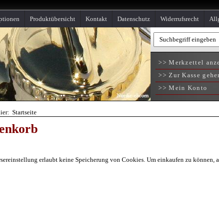
ptionen
Produktübersicht
Kontakt
Datenschutz
Widerrufsrecht
All
>> Merkzettel anz
>> Zur Kasse gehe
>> Mein Konto
ier: Startseite
enkorb
sereinstellung erlaubt keine Speicherung von Cookies. Um einkaufen zu können, akt