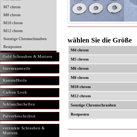
M7 chrom
M8 chrom
M10 chrom
M12 chrom
wählen Sie die Größe
Sonstige Chromschrauben
Restposten
M4 chrom
Gold Schrauben & Muttern
M5 chrom
Innenraumteile
M6 chrom
M8 chrom
Kunstoffteile
M10 chrom
Carbon Look
M12 chrom
Schlauchschellen
Sonstige Chromschrauben
Restposten
Pulverbeschichtet
verzinkte Schrauben &
Muttern