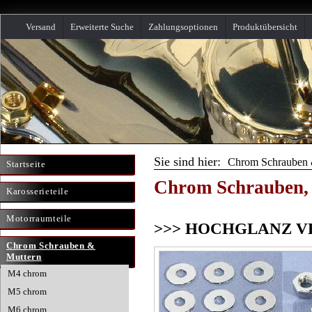
Versand
Erweiterte Suche
Zahlungsoptionen
Produktübersicht
Sie sind hier:
Chrom Schrauben 
Startseite
Chrom Schrauben, 
Karosserieteile
Motorraumteile
>>> HOCHGLANZ V
Chrom Schrauben &
Muttern
M4 chrom
M5 chrom
M6 chrom