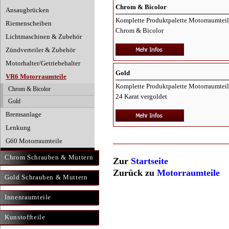
Chrom & Bicolor
Ansaugbrücken
Komplette Produktpalette Motorraumtei
Riemenscheiben
Chrom & Bicolor
Lichtmaschinen & Zubehör
Zündverteiler & Zubehör
Motorhalter/Getriebehalter
Gold
VR6 Motorraumteile
Komplette Produktpalette Motorraumtei
Chrom & Bicolor
24 Karat vergoldet
Gold
Bremsanlage
Lenkung
G60 Motorraumteile
Chrom Schrauben & Muttern
Zur
Startseite
Zurück zu
Motorraumteile
Gold Schrauben & Muttern
Innenraumteile
Kunstoffteile