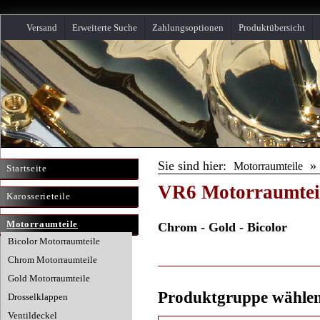
Versand
Erweiterte Suche
Zahlungsoptionen
Produktübersicht
Sie sind hier:
Motorraumteile
Startseite
VR6 Motorraumtei
Karosserieteile
Motorraumteile
Chrom - Gold - Bicolor
Bicolor Motorraumteile
Chrom Motorraumteile
Gold Motorraumteile
Produktgruppe wähle
Drosselklappen
Ventildeckel