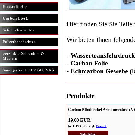
Kunstoffteile
Carbon Look
Hier finden Sie Sie Teile
Schlauchschellen
Wir bieten Ihnen folgend
Pulverbeschichtet
verzinkte Schrauben &
-
Wassertransfehrdruck
Muttern
- Carbon Folie
- Echtcarbon Gewebe (l
Sandgestrahlt 16V G60 VR6
Produkte
Carbon Blinddeckel Armaturenbrett 
19,00 EUR
(incl. 19% USt. zzgl.
Versand
)