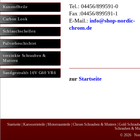
Tel.: 04456/899591-0
Kunstoffteile
Fax :04456/899591-1
Carbon Look
E-Mail.:
info@shop-nordic-
chrom.de
Schlauchschellen
Pulverbeschichtet
verzinkte Schrauben &
Muttern
Sandgestrahlt 16V G60 VR6
zur
Startseite
Startseite
|
Karosserieteile
|
Motorraumteile
|
Chrom Schrauben & Muttern
|
Gold Schraub
Schrauben & Mut
© 2026 Nordi