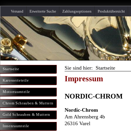
Versand
Erweiterte Suche
Zahlungsoptionen
Produktübersicht
Sie sind hier: Startseite
Startseite
Impressum
Karosserieteile
Motorraumteile
NORDIC-CHROM
Chrom Schrauben & Muttern
Nordic-Chrom
Gold Schrauben & Muttern
Am Ahrensberg 4b
26316 Varel
Innenraumteile