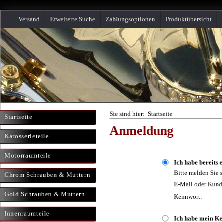
Versand
Erweiterte Suche
Zahlungsoptionen
Produktübersicht
Sie sind hier: Startseite
Startseite
Anmeldung
Karosserieteile
Motorraumteile
Ich habe bereits 
Bitte melden Sie 
Chrom Schrauben & Muttern
E-Mail oder Kun
Gold Schrauben & Muttern
Kennwort:
Innenraumteile
Ich habe mein K