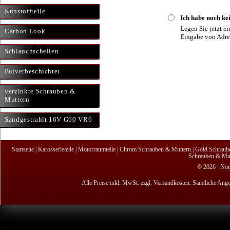
Kunstoffteile
Ich habe noch ke
Legen Sie jetzt e
Carbon Look
Eingabe von Adre
Schlauchschellen
Pulverbeschichtet
verzinkte Schrauben &
Muttern
Sandgestrahlt 16V G60 VR6
Startseite
|
Karosserieteile
|
Motorraumteile
|
Chrom Schrauben & Muttern
|
Gold Schraub
Schrauben & Mut
© 2026 Nordi
Alle Preise inkl. MwSt. zzgl. Versandkosten. Sämtliche Ange